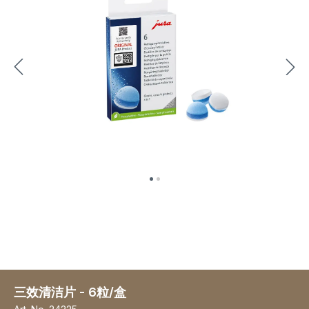
三效清洁片 - 6粒/盒